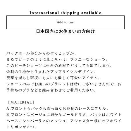
International shipping available
Add to cart
日本国内にお住まいの方向け
バックホール部分からのぞくヒップが、
まるでピーチのように見えちゃう、ファニーなショーツ。
このピーチショーツは生産の過程でどうしても出てしまう、
余剰の生地から生まれたアップサイクルデザイン。
廃棄を減らし環境にも人にも優しく可愛いアイテム。
ショーツのみでお揃いのブラレットは特にございませんので、お
手持ちのブラなどと組み合わせてご着用ください。
【MATERIAL】
A:フロントもバックも真っ白なお花柄のレースにフリル。
B:フロントはベージュに細かなゴールドラメ、バックはホワイト
ベースにシルバーラメのメッシュ。アジャスター横にオフホワイ
トリボンが２つ。