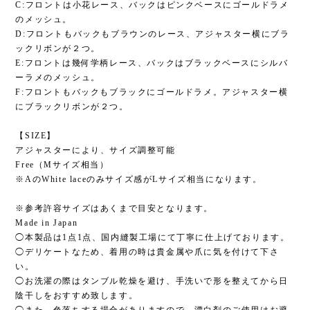
C:フロントは小花レース、バックはピンクベースにゴールドラメ
のメッシュ。
D:フロントもバックもブラウンのレース、アジャスター横にブラ
ックリボンが２つ。
E:フロントは幾何学柄レース、バックはブラックベースにシルバ
ーラメのメッシュ。
F:フロントもバックもブラックにゴールドラメ。アジャスター横
にブラックリボンが２つ。
【SIZE】
アジャスターにより、サイズ調整可能
Free（Mサイズ相当）
※AのWhite laceのみサイズ感がLサイズ相当になります。
※参考許容サイズはあくまで目安となります。
Made in Japan
◯本製品は1点1点、国内縫製工場にて丁寧に仕上げております。
◯デリケートなため、着用の時は貴金属や爪に気を付けて下さ
い。
◯お洗濯の際はタンブル乾燥を避け、手洗いで形を整えてから日
陰干しをおすすめ致します。