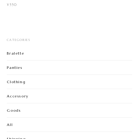
¥550
CATEGORIES
Bralette
Panties
Clothing
Accessory
Goods
All
Shipping