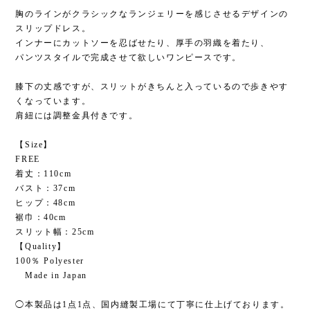
胸のラインがクラシックなランジェリーを感じさせるデザインの
スリップドレス。
インナーにカットソーを忍ばせたり、厚手の羽織を着たり、
パンツスタイルで完成させて欲しいワンピースです。
膝下の丈感ですが、スリットがきちんと入っているので歩きやす
くなっています。
肩紐には調整金具付きです。
【Size】
FREE
着丈：110cm
バスト：37cm
ヒップ：48cm
裾巾：40cm
スリット幅：25cm
【Quality】
100％ Polyester
Made in Japan
◯本製品は1点1点、国内縫製工場にて丁寧に仕上げております。