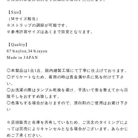
【Size】
（Mサイズ相当）
※ストラップの調節が可能です。
※参考許容サイズはあくまで目安となります。
【Quality】
67％nylon,34％rayon
Made in JAPAN
◯本製品は1点1点、国内縫製工場にて丁寧に仕上げております。
◯デリケートなため、着用の時は貴金属や爪に気を付けて下さ
い。
◯お洗濯の際はタンブル乾燥を避け、手洗いで形を整えてから日
陰干しをおすすめ致します。
◯色落ちする場合がありますので、漂白剤のご使用はお避け下さ
い
※店頭販売と在庫を共有しているため、ご注文のタイミングによ
っては完売によりキャンセルとなる場合がございます。あらかじ
めご了承ください。