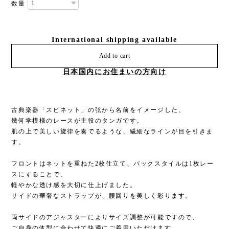
数量
International shipping available
Add to cart
日本国内にお住まいの方向け
古典楽器「スピネット」の弦から名前をイメージした、
幾何学模様のレースが主役のタンガです。
肌の上で美しい旋律を奏でるような、繊細なラインが目を引きま
す。
フロントはネットを重ねた2枚仕立て、バックスタイルは1枚レー
スにすることで、
軽やかな透け感を大切に仕上げました。
サイドの華奢なストラップが、腰回りを美しく彩ります。
両サイドのアジャスターによりサイズ調整が可能ですので、
ご自身の体型に合わせて快適にご着用いただけます。