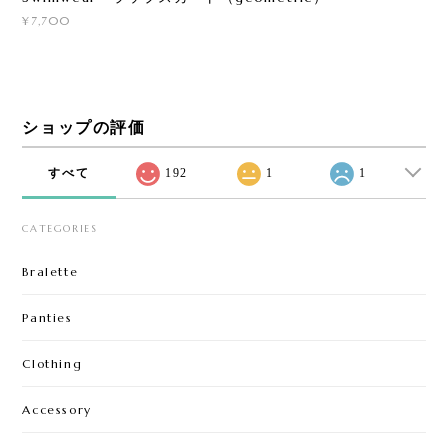
¥7,700
ショップの評価
すべて
192
1
1
CATEGORIES
Bralette
Panties
Clothing
Accessory